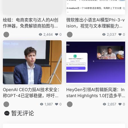
绘蛙：电商卖家与达人的AI创
微软推出小语言AI模型Phi-3-v
作神器，免费解锁商拍图与种
ision，视觉与文本理解能力显
草文案新纪元
著增强
2,464
0
2,037
0
OpenAI CEO力挺AI技术安全：
HeyGen引领AI剪辑新风潮：In
称GPT-4已足够稳健，呼吁开
stant Highlights 1.0打造多平
发者大胆创新
台适配视频编辑神器
1,987
0
2,657
0
暂无评论