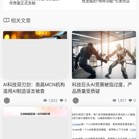
色龙般的“特异功能”引发热议
作界面正式亮相
相关文章
AI科技双刃剑：南昌MCN机构
科技巨头AI竞赛被指过度，产
滥用AI制造谣言被查
品质量受质疑
1,922
0
1,917
0