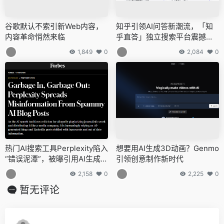
谷歌默认不索引新Web内容，
知乎引领AI问答新潮流，「知
内容革命悄然来临
乎直答」独立搜索平台震撼上
线
1,849
0
2,084
0
热门AI搜索工具Perplexity陷入
想要用AI生成3D动画？Genmo
“错误泥潭”，被曝引用AI生成垃
引领创意制作新时代
圾信息
2,158
0
2,225
0
暂无评论