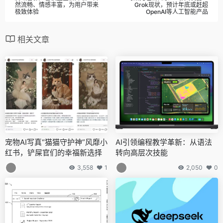
然流畅、情感丰富，为用户带来
Grok现状，预计年底或赶超
极致体验
OpenAI等人工智能产品
相关文章
宠物AI写真“猫猫守护神”风靡小
AI引领编程教学革新：从语法
红书，铲屎官们的幸福新选择
转向高层次技能
3,558
1
2,050
0