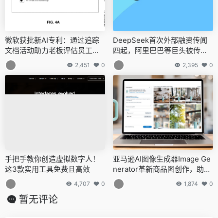
微软获批新AI专利：通过追踪
DeepSeek首次外部融资传闻
文档活动助力老板评估员工工
四起，阿里巴巴等巨头被传有
作表现
意加入，DeepSeek官方迅速
2,451
0
2,395
0
辟谣
手把手教你创造虚拟数字人！
亚马逊AI图像生成器Image Ge
这3款实用工具免费且高效
nerator革新商品图创作，助力
卖家提升销售体验
4,707
0
1,874
0
暂无评论