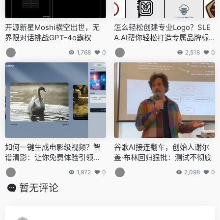
开源新星Moshi横空出世，无
怎么轻松创建专业Logo？SLE
界限对话挑战GPT-4o霸权
A.AI帮你轻松打造专属品牌标
识
1,768
0
2,518
0
如何一键生成电影级视频？智
谷歌AI接连翻车，创始人谢尔
谱清影：让你免费体验引领视
盖·布林回归狠批：测试不彻底
频创作新潮流
1,972
0
2,098
0
暂无评论