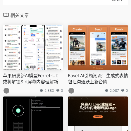
相关文章
苹果研发新AI模型Ferret-UI：
Easel AI引领潮流：生成式表情
或将解锁Siri屏幕内容理解新高
包让沟通跃上新台阶
度
2,383
0
2,087
0