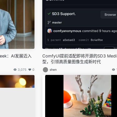
eek：AI发展迈入
ComfyUI提前适配即将开源的SD3 Med
型，引领高质量图像生成新时代
3,075
0
shen