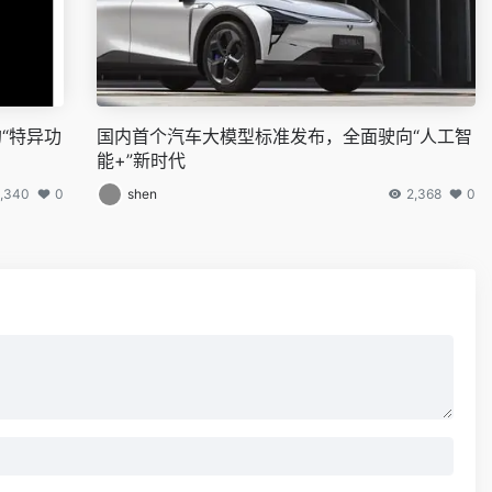
的“特异功
国内首个汽车大模型标准发布，全面驶向“人工智
能+”新时代
2,340
0
shen
2,368
0