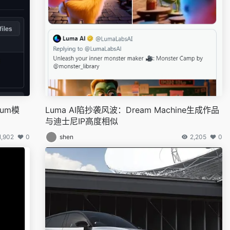
ium模
Luma AI陷抄袭风波：Dream Machine生成作品
与迪士尼IP高度相似
1,902
0
shen
2,205
0