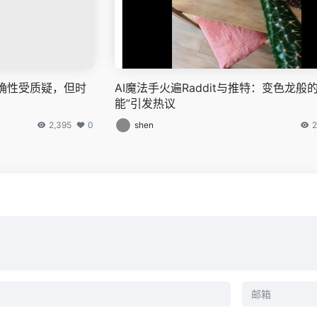
准确性受质疑，但时
AI魔法手火遍Raddit与推特：变色龙般
能”引发热议
2,395
0
shen