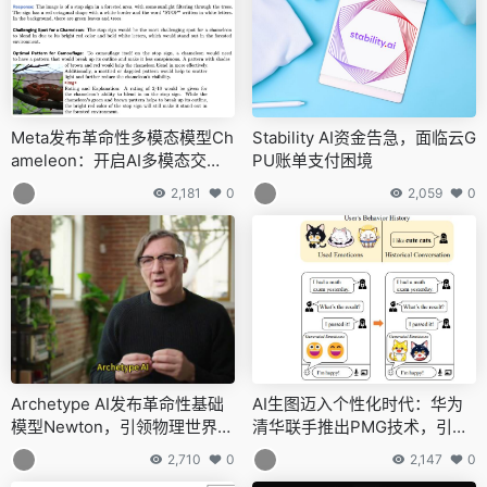
Meta发布革命性多模态模型Ch
Stability AI资金告急，面临云G
ameleon：开启AI多模态交互
PU账单支付困境
新时代
2,181
0
2,059
0
Archetype AI发布革命性基础
AI生图迈入个性化时代：华为
模型Newton，引领物理世界深
清华联手推出PMG技术，引领
入理解新时代
多模态内容定制潮流
2,710
0
2,147
0