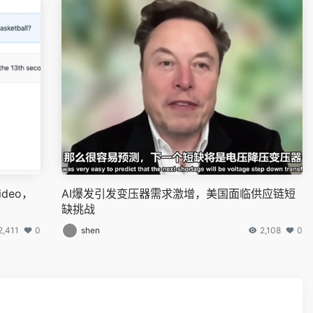
deo，
AI爆发引发变压器需求激增，美国面临供应链短
缺挑战
2,411
0
shen
2,108
0