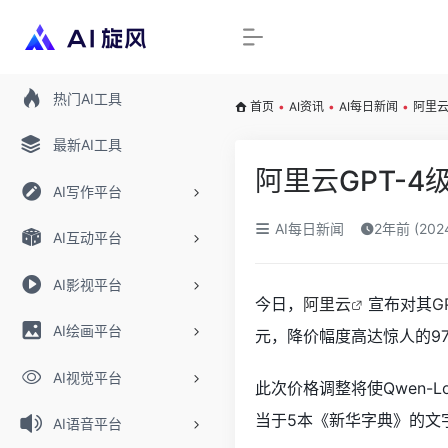
热门AI工具
首页
•
AI资讯
•
AI每日新闻
•
阿里云
最新AI工具
阿里云GPT-4
AI写作平台
AI每日新闻
2年前 (20
AI互动平台
AI影视平台
今日，
阿里云
宣布对其
G
AI绘画平台
元，降价幅度高达惊人的9
AI视觉平台
此次价格调整将使Qwen-
当于5本《新华字典》的文
AI语音平台