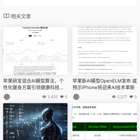
相关文章
苹果研发混合AI模型算法，个
苹果新AI模型OpenELM发布 或
性化健身方案引领健康科技新
预示iPhone将迎来AI技术革新
潮流
2,432
0
2,377
0