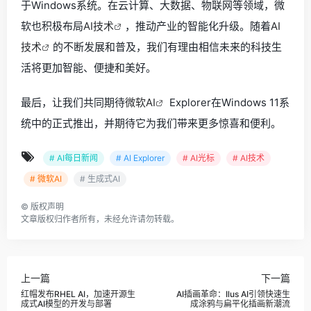
于Windows系统。在云计算、大数据、物联网等领域，微
软也积极布局
AI技术
，推动产业的智能化升级。随着
AI
技术
的不断发展和普及，我们有理由相信未来的科技生
活将更加智能、便捷和美好。
最后，让我们共同期待
微软AI
Explorer在Windows 11系
统中的正式推出，并期待它为我们带来更多惊喜和便利。
# AI每日新闻
# AI Explorer
# AI光标
# AI技术
# 微软AI
# 生成式AI
©
版权声明
文章版权归作者所有，未经允许请勿转载。
上一篇
下一篇
红帽发布RHEL AI，加速开源生
AI插画革命：Ilus AI引领快速生
成式AI模型的开发与部署
成涂鸦与扁平化插画新潮流