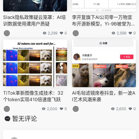
Slack隐私政策疑云笼罩：AI培
李开复旗下AI公司零一万物宣
训数据使用遭用户质疑
布开源新模型，Yi-9B被誉为
“理科状元”
2,299
0
2,599
0
TiTok革新图像生成技术：32
AI毛毡滤镜席卷抖音，新一波A
个token实现410倍速度飞跃
I艺术风潮来袭
2,000
0
2,630
0
暂无评论