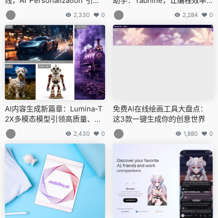
线，AI“Personalization”引领
助手：Tabnine，让编程效率
个性化写作新时代
革命性飞跃
2,330
0
2,284
0
AI内容生成新篇章：Lumina-T
免费AI在线绘画工具大盘点：
2X多模态模型引领高质量、低
这3款一键生成你的创意世界
成本风潮
2,430
0
1,880
0