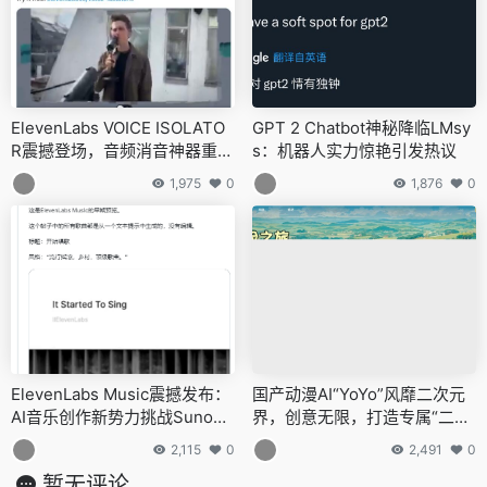
ElevenLabs VOICE ISOLATO
GPT 2 Chatbot神秘降临LMsy
R震撼登场，音频消音神器重塑
s：机器人实力惊艳引发热议
音频制作新纪元
1,975
0
1,876
0
ElevenLabs Music震撼发布：
国产动漫AI“YoYo”风靡二次元
AI音乐创作新势力挑战Suno地
界，创意无限，打造专属“二次
位，音乐人面临变革
元老婆”不再是梦！
2,115
0
2,491
0
暂无评论