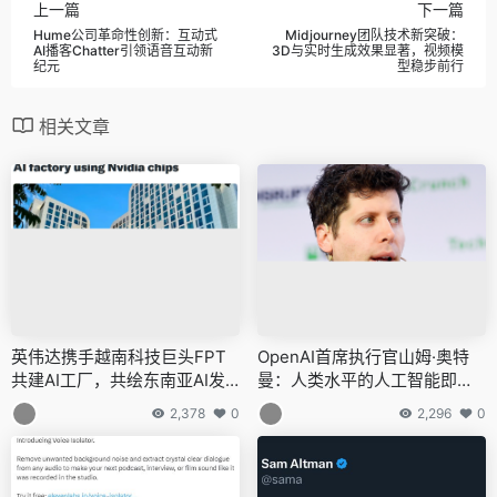
上一篇
下一篇
Hume公司革命性创新：互动式
Midjourney团队技术新突破：
AI播客Chatter引领语音互动新
3D与实时生成效果显著，视频模
纪元
型稳步前行
相关文章
英伟达携手越南科技巨头FPT
OpenAI首席执行官山姆·奥特
共建AI工厂，共绘东南亚AI发
曼：人类水平的人工智能即将
展蓝图
到来，但其影响可能较预期小
2,378
0
2,296
0