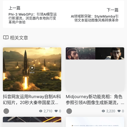
上一篇
下一篇
Phi-3 WebGPU：引领AI模型运
AI领域新突破：StyleMamba引
行新潮流，浏览器内本地执行变
领文本驱动图像风格转换革命
革用户体验
相关文章
抖音网友运用Runway自制AI科
Midjourney新功能亮相：角色
幻短片，20秒大秦帝国星汉远
参照引领AI图像生成新潮流，
征引爆网络，获赞4.9万
网友惊叹“改变游戏规则”
2,710
0
2,220
0