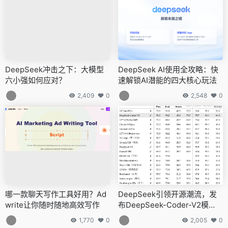
DeepSeek冲击之下：大模型
DeepSeek AI使用全攻略：快
六小强如何应对？
速解锁AI潜能的四大核心玩法
2,409
0
2,548
0
哪一款聊天写作工具好用？Ad
DeepSeek引领开源潮流，发
write让你随时随地高效写作
布DeepSeek-Coder-V2模
型，超越GPT-4-Turbo
1,770
0
2,005
0