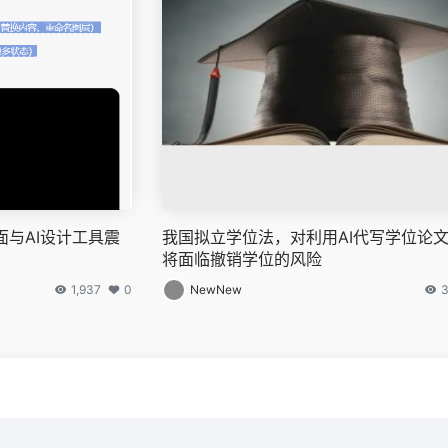
面与AI设计工具震
我国拟立学位法，对利用AI代写学位论
将面临撤销学位的风险
1,937
0
NewNew