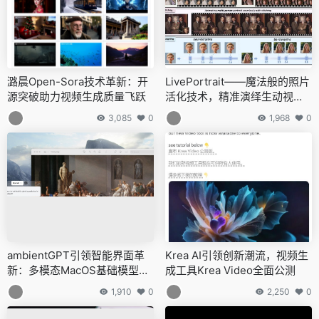
潞晨Open-Sora技术革新：开
LivePortrait——魔法般的照片
源突破助力视频生成质量飞跃
活化技术，精准演绎生动视频
新纪元
3,085
0
1,968
0
ambientGPT引领智能界面革
Krea AI引领创新潮流，视频生
新：多模态MacOS基础模型操
成工具Krea Video全面公测
作界面正式亮相
1,910
0
2,250
0