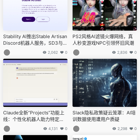
Stability AI推出Stable Artisan
PS2风格AI滤镜火爆网络，真
Discord机器人服务，SD3与S
人秒变游戏NPC引领怀旧风潮
VD功能触手可及
2,062
0
2,836
0
Claude全新“Projects”功能上
Slack隐私政策疑云笼罩：AI培
线：个性化机器人助力特定项
训数据使用遭用户质疑
目
4,131
0
2,298
0