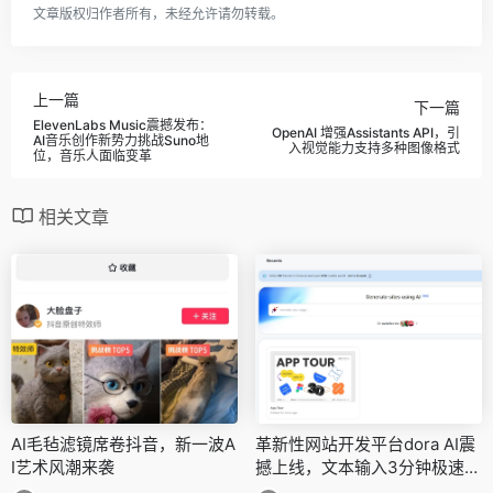
文章版权归作者所有，未经允许请勿转载。
上一篇
下一篇
ElevenLabs Music震撼发布：
OpenAI 增强Assistants API，引
AI音乐创作新势力挑战Suno地
入视觉能力支持多种图像格式
位，音乐人面临变革
相关文章
AI毛毡滤镜席卷抖音，新一波A
革新性网站开发平台dora AI震
I艺术风潮来袭
撼上线，文本输入3分钟极速生
成个性网站