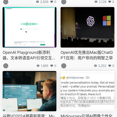
2,626
0
2,128
0
OpenAI Playground新添利
OpenAI优先推出Mac版ChatG
器，文本转语音API引领交互体
PT应用：用户导向的明智之举
验新飞跃
1,965
0
2,252
0
谷歌I/O2024揭幕新篇章：Mu
Midjourney引领AI图像个性化