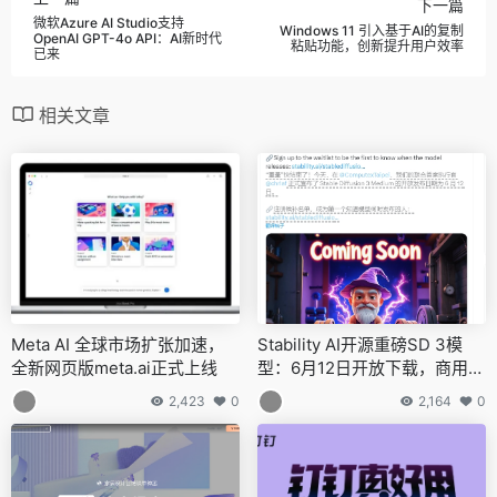
下一篇
微软Azure AI Studio支持
Windows 11 引入基于AI的复制
OpenAI GPT-4o API：AI新时代
粘贴功能，创新提升用户效率
已来
相关文章
Meta AI 全球市场扩张加速，
Stability AI开源重磅SD 3模
全新网页版meta.ai正式上线
型：6月12日开放下载，商用限
制引发热议
2,423
0
2,164
0