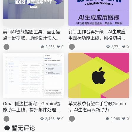
美间AI智能抠图工具：画面焦
钉钉工作台再升级：AI生成应
点一键提取，助你设计快人一
用图标功能上线，风格切换更
步！
便捷
2,266
0
2,771
0
Gmail侧边栏新宠：Gemini智
苹果秋季有望牵手谷歌Gemin
能助手上线，提升邮件处理效
i，AI生态再添新动力
率
2,468
0
2,068
0
暂无评论