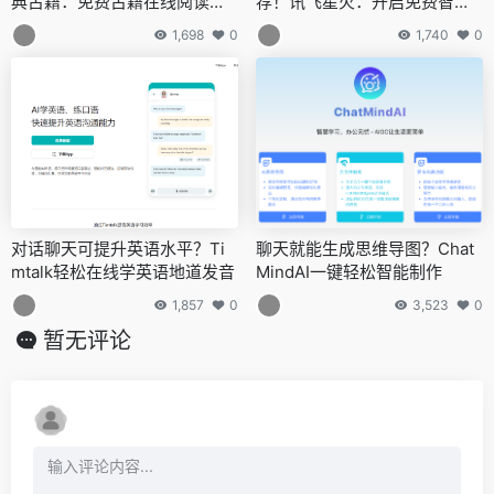
典古籍：免费古籍在线阅读，
荐！讯飞星火：开启免费智能
传承文化瑰宝
对话新时代
1,698
0
1,740
0
对话聊天可提升英语水平？Ti
聊天就能生成思维导图？Chat
mtalk轻松在线学英语地道发音
MindAI一键轻松智能制作
1,857
0
3,523
0
暂无评论