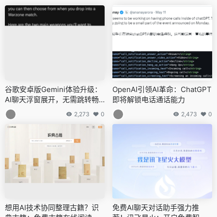
谷歌安卓版Gemini体验升级：
OpenAI引领AI革命：ChatGPT
AI聊天浮窗展开，无需跳转畅
即将解锁电话通话能力
享对话
2,273
0
2,473
0
想用AI技术协同整理古籍？识
免费AI聊天对话助手强力推