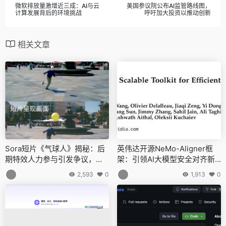
微软排放量激增近三成：AI与云
美国参议院公布AI监管路线图，
计算发展背后的环境挑战
呼吁加大投资以推动创新
相关文章
Sora短片《气球人》揭秘：后
英伟达开源NeMo-Aligner框
期特效人力参与引发争议，视
架：引领AI大模型安全对齐新
频一致性仍存挑战
潮流
2,593
0
1,913
0