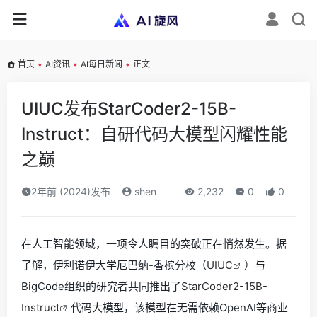
首页
•
AI资讯
•
AI每日新闻
•
正文
UIUC发布StarCoder2-15B-
Instruct：自研代码大模型闪耀性能
之巅
2年前 (2024)发布
shen
2,232
0
0
在人工智能领域，一项令人瞩目的突破正在悄然发生。据
了解，伊利诺伊大学厄巴纳-香槟分校（
UIUC
）与
BigCode组织的研究者共同推出了
StarCoder2-15B-
Instruct
代码大模型，该模型在无需依赖OpenAI等商业