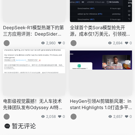
DeepSeek-R1模型热潮下的第
全球首个类Sora模型抢先开
三方应用评测：DeepSider让
源，成本仅1万美元，引领视频
你的DeepSeek比别人更好用
创作新纪元
2,960
0
2,694
0
电影级视觉震撼！无人车技术
HeyGen引领AI剪辑新风潮：In
先锋团队发布Odyssey AI特
stant Highlights 1.0打造多平
效，镜头效果直逼好莱坞大片
台适配视频编辑神器
2,058
0
2,657
0
水准
暂无评论