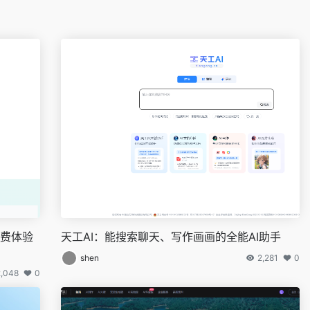
免费体验
天工AI：能搜索聊天、写作画画的全能AI助手
shen
2,281
0
2,048
0