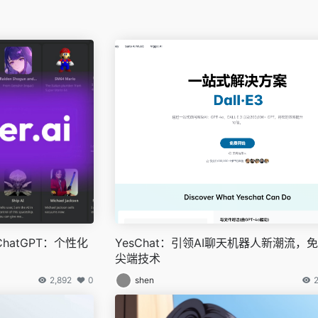
赶ChatGPT：个性化
YesChat：引领AI聊天机器人新潮流，
尖端技术
2,892
0
shen