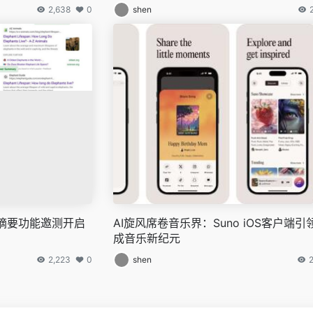
2,638
0
shen
I摘要功能邀测开启
AI旋风席卷音乐界：Suno iOS客户端
成音乐新纪元
2,223
0
shen