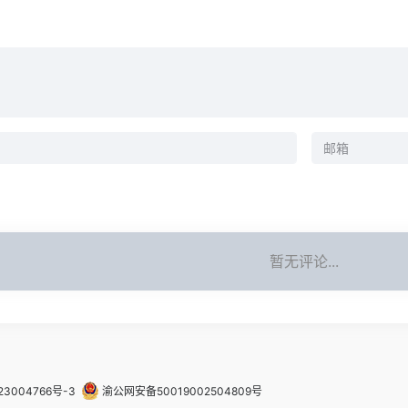
暂无评论...
23004766号-3
渝公网安备50019002504809号