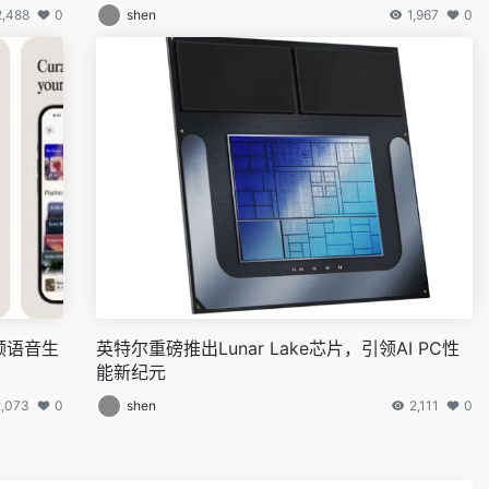
2,488
0
shen
1,967
0
引领语音生
英特尔重磅推出Lunar Lake芯片，引领AI PC性
能新纪元
2,073
0
shen
2,111
0