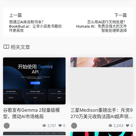
上一篇
下一篇
想通过AI来自制书本？
怎么用AI进行文档处理？
BookBud.ai：让非小说类书籍创
Humata AI：免费且强大的文件
作更高效
智能处理新选择
相关文章
谷歌发布Gemma 2轻量级模
三星Medison重磅出手：斥资9
型，搅动AI市场格局
270万美元收购法国AI超声领军
企业Sonio
2,157
0
2,243
0