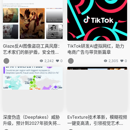
Glaze反AI图像盗窃工具风靡：
TikTok研发AI虚拟网红，助力
艺术家们的新护盾，安全性引
电商广告与带货新篇章
热议
2,242
0
2,305
0
深度伪造（Deepfakes）威胁
EvTexture技术革新，模糊视频
升级，预计到2027年损失将达
一键变高清，引领视觉艺术新
400亿美元
纪