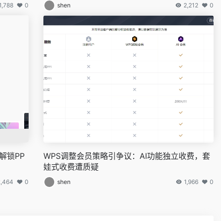
1,788
0
shen
2,212
0
解锁PP
WPS调整会员策略引争议：AI功能独立收费，套
娃式收费遭质疑
2,464
0
shen
1,966
0