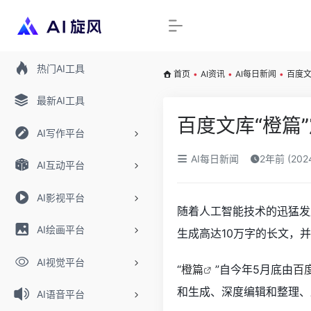
热门AI工具
首页
•
AI资讯
•
AI每日新闻
•
百度文
最新AI工具
百度文库“橙篇
AI写作平台
AI每日新闻
2年前 (20
AI互动平台
AI影视平台
随着人工智能技术的迅猛发
AI绘画平台
生成高达10万字的长文，
AI视觉平台
“
橙篇
”自今年5月底由
百
和生成、深度编辑和整理、
AI语音平台