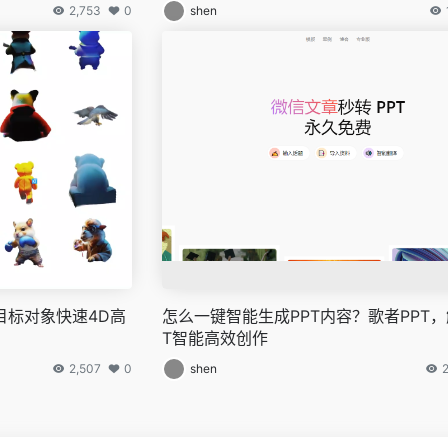
2,753
0
shen
目标对象快速4D高
怎么一键智能生成PPT内容？歌者PPT，
T智能高效创作
2,507
0
shen