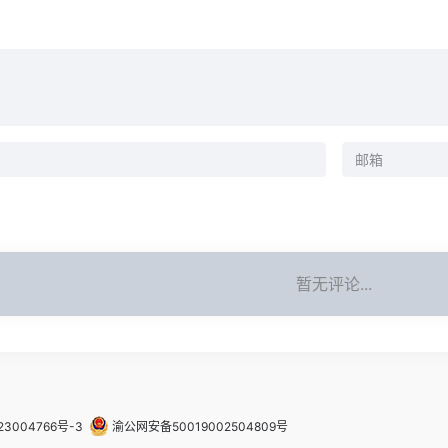
暂无评论...
23004766号-3
渝公网安备50019002504809号