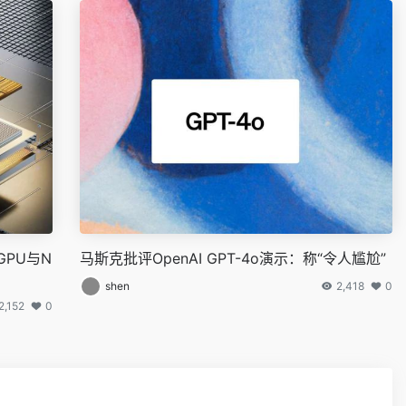
GPU与N
马斯克批评OpenAI GPT-4o演示：称“令人尴尬”
shen
2,418
0
2,152
0