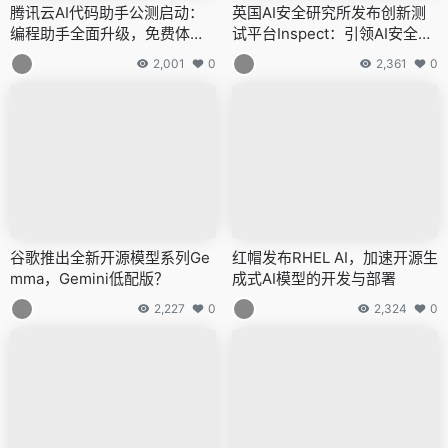
腾讯云AI代码助手公测启动：
英国AI安全研究所发布创新测
编程助手全面升级，免费体验
试平台Inspect：引领AI安全风
编程新境界
险评估新篇章
2,001
0
2,361
0
谷歌推出全新开源模型系列Ge
红帽发布RHEL AI，加速开源生
mma，Gemini低配版？
成式AI模型的开发与部署
2,227
0
2,324
0