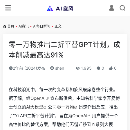
首页
•
AI资讯
•
AI每日新闻
•
正文
零一万物推出二折平替GPT计划，成
本削减最高达91%
2年前 (2024)发布
shen
1,995
0
0
在科技浪潮中，每一次的变革都如旋风般席卷整个行业。
据了解，继
OpenAI
宣布断供后，由知名科学家李开复博
士创立的
AI大模型
公司
零一万物
迅速作出反应，推出
了“Yi API二折平替计划”，旨在为
OpenAI
用户提供一个
高性价比的替代方案，帮助他们无缝迁移到Yi系列大模