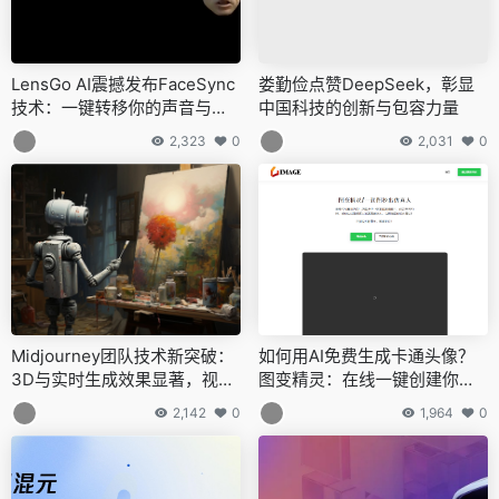
LensGo AI震撼发布FaceSync
娄勤俭点赞DeepSeek，彰显
技术：一键转移你的声音与口
中国科技的创新与包容力量
型至任意图像
2,323
0
2,031
0
Midjourney团队技术新突破：
如何用AI免费生成卡通头像？
3D与实时生成效果显著，视频
图变精灵：在线一键创建你的
模型稳步前行
专属头像
2,142
0
1,964
0