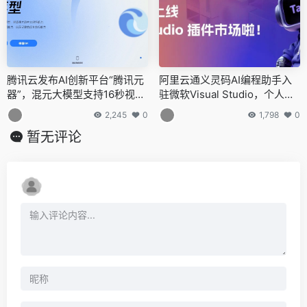
腾讯云发布AI创新平台“腾讯元
阿里云通义灵码AI编程助手入
器”，混元大模型支持16秒视频
驻微软Visual Studio，个人专
生成
业版限时免费
2,245
0
1,798
0
暂无评论