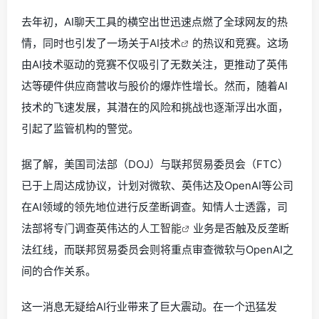
去年初，AI聊天工具的横空出世迅速点燃了全球网友的热
情，同时也引发了一场关于
AI技术
的热议和竞赛。这场
由AI技术驱动的竞赛不仅吸引了无数关注，更推动了英伟
达等硬件供应商营收与股价的爆炸性增长。然而，随着AI
技术的飞速发展，其潜在的风险和挑战也逐渐浮出水面，
引起了监管机构的警觉。
据了解，美国司法部（DOJ）与联邦贸易委员会（FTC）
已于上周达成协议，计划对微软、英伟达及OpenAI等公司
在AI领域的领先地位进行反垄断调查。知情人士透露，司
法部将专门调查英伟达的
人工智能
业务是否触及反垄断
法红线，而联邦贸易委员会则将重点审查微软与OpenAI之
间的合作关系。
这一消息无疑给AI行业带来了巨大震动。在一个迅猛发