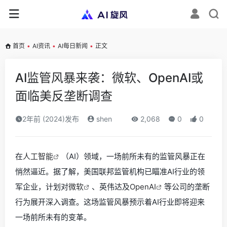
首页
•
AI资讯
•
AI每日新闻
•
正文
AI监管风暴来袭：微软、OpenAI或
面临美反垄断调查
2年前 (2024)发布
shen
2,068
0
0
在
人工智能
（AI）领域，一场前所未有的监管风暴正在
悄然逼近。据了解，美国联邦监管机构已瞄准AI行业的领
军企业，计划对
微软
、英伟达及
OpenAI
等公司的垄断
行为展开深入调查。这场监管风暴预示着AI行业即将迎来
一场前所未有的变革。