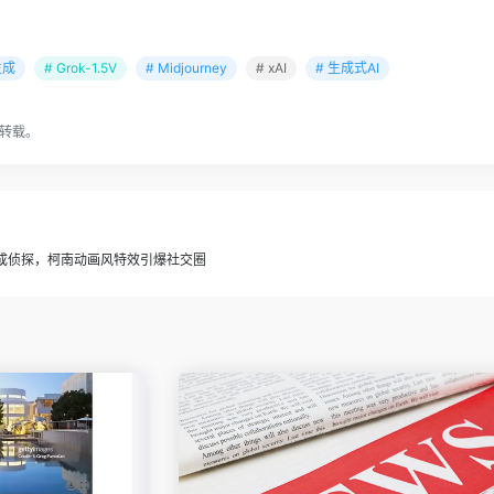
生成
# Grok-1.5V
# Midjourney
# xAI
# 生成式AI
转载。
生”成侦探，柯南动画风特效引爆社交圈