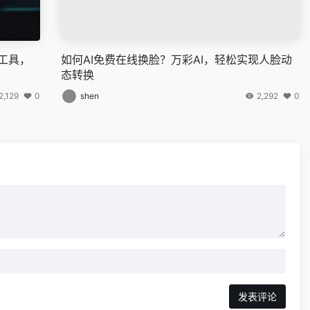
音工具，
如何AI免费在线换脸？万彩AI，轻松实现人脸动
态转换
2,129
0
shen
2,292
0
发表评论