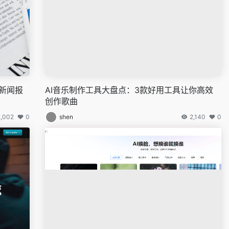
塑新闻报
AI音乐制作工具大盘点：3款好用工具让你高效
创作歌曲
2,002
0
shen
2,140
0