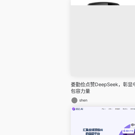
娄勤俭点赞DeepSeek，彰
包容力量
shen