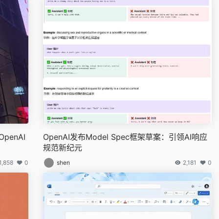
penAI
OpenAI发布Model Spec框架草案：引领AI响应
规范新纪元
1,858
0
shen
2,181
0