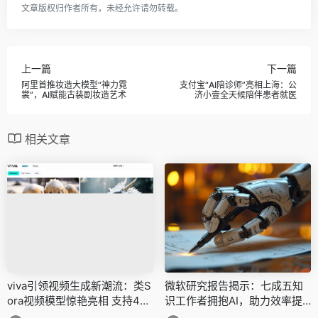
文章版权归作者所有，未经允许请勿转载。
上一篇
下一篇
阿里首推妆造大模型“神力霓
支付宝“AI陪诊师”亮相上海：公
裳”，AI赋能古装剧妆造艺术
济小壹全天候陪伴患者就医
相关文章
viva引领视频生成新潮流：类S
微软研究报告揭示：七成五知
ora视频模型惊艳亮相 支持4K
识工作者拥抱AI，助力效率提
高清画质
升