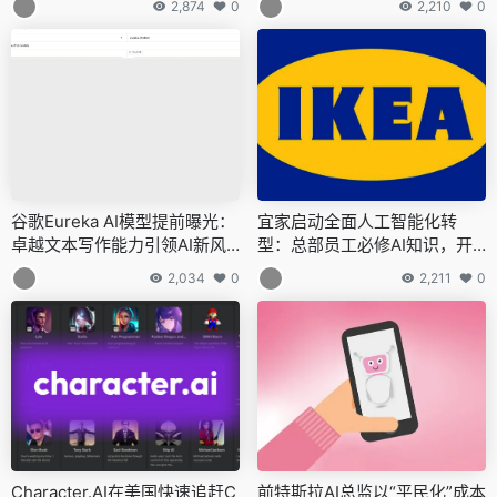
2,874
0
2,210
0
谷歌Eureka AI模型提前曝光：
宜家启动全面人工智能化转
卓越文本写作能力引领AI新风
型：总部员工必修AI知识，开
尚
发专属AI工具引领行业变革
2,034
0
2,211
0
Character.AI在美国快速追赶C
前特斯拉AI总监以“平民化”成本