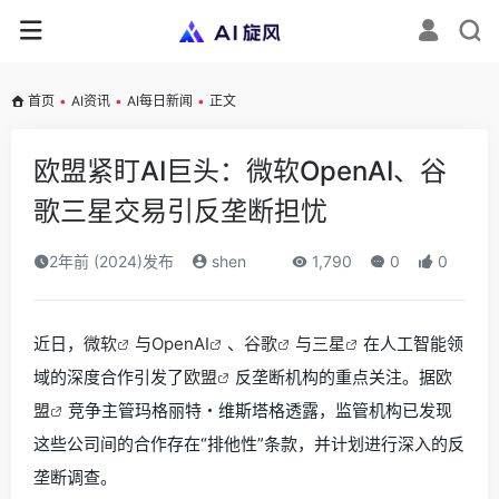
首页
•
AI资讯
•
AI每日新闻
•
正文
欧盟紧盯AI巨头：微软OpenAI、谷
歌三星交易引反垄断担忧
2年前 (2024)发布
shen
1,790
0
0
近日，
微软
与
OpenAI
、
谷歌
与
三星
在人工智能领
域的深度合作引发了
欧盟
反垄断机构的重点关注。据
欧
盟
竞争主管玛格丽特・维斯塔格透露，监管机构已发现
这些公司间的合作存在“排他性”条款，并计划进行深入的反
垄断调查。