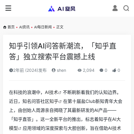
首页
•
AI资讯
•
AI每日新闻
•
正文
知乎引领AI问答新潮流，「知乎直
答」独立搜索平台震撼上线
2年前 (2024)发布
shen
2,094
0
0
在科技的浪潮中，
AI技术
不断刷新着我们的认知边界。
近日，知名问答社区
知乎
在第十届盐Club新知青年大会
上，由创始人周源亲自揭晓了其最新研发的AI产品——
「知乎直答」。这一全新平台的推出，标志着知乎在
AI大
模型
应用领域的深度探索与大胆创新，旨在借助
AI技术