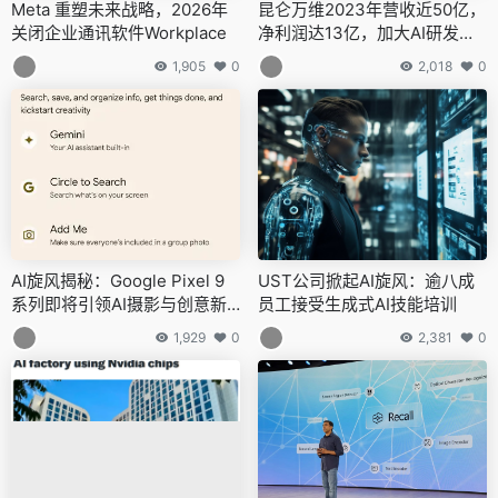
Meta 重塑未来战略，2026年
昆仑万维2023年营收近50亿，
关闭企业通讯软件Workplace
净利润达13亿，加大AI研发投
入布局未来
1,905
0
2,018
0
AI旋风揭秘：Google Pixel 9
UST公司掀起AI旋风：逾八成
系列即将引领AI摄影与创意新
员工接受生成式AI技能培训
风尚
1,929
0
2,381
0