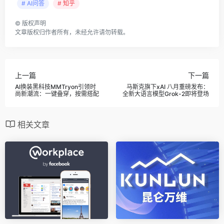
# AI问答
# 知乎
©
版权声明
文章版权归作者所有，未经允许请勿转载。
上一篇
下一篇
AI换装黑科技MMTryon引领时
马斯克旗下xAI 八月重磅发布：
尚新潮流：一键叠穿，按需搭配
全新大语言模型Grok-2即将登场
相关文章