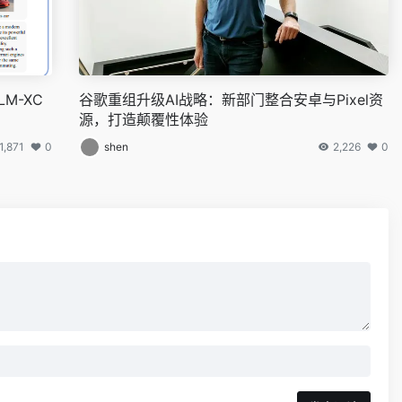
LM-XC
谷歌重组升级AI战略：新部门整合安卓与Pixel资
源，打造颠覆性体验
1,871
0
shen
2,226
0