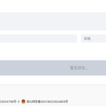
暂无评论...
23004766号-3
渝公网安备50019002504809号