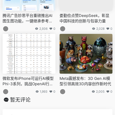
腾讯广告妙思平台重磅推出AI
娄勤俭点赞DeepSeek，彰显
图生图功能，一键继承参考图
中国科技的创新与包容力量
素材文字，创意制作更高效
2,936
0
2,028
0
微软发布iPhone可运行AI模型
Meta震撼发布：3D Gen AI模
Phi-3系列，挑战OpenAI行业
型引领高效3D内容创作新时代
地位
1,993
0
2,005
0
暂无评论