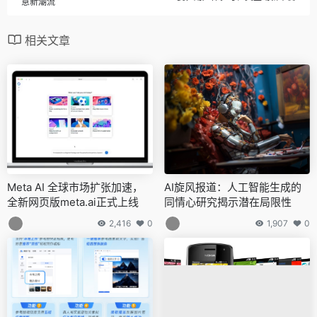
意新潮流
相关文章
Meta AI 全球市场扩张加速，
AI旋风报道：人工智能生成的
全新网页版meta.ai正式上线
同情心研究揭示潜在局限性
2,416
0
1,907
0