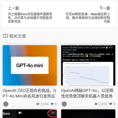
上一篇
下一篇
月之暗面Kimi浏览器插件震撼发
可灵AI再掀波澜：Web端全新上
布，点问笔与总结器引领智能浏
线，融合首尾帧与运镜创新控制
览新风尚
功能
相关文章
OpenAI CEO正视命名挑战，G
OpenAI揭秘GPT-4o，以压倒
PT-4o Mini命名风波引发热议
性优势登顶聊天机器人竞技场
2,134
0
2,313
0