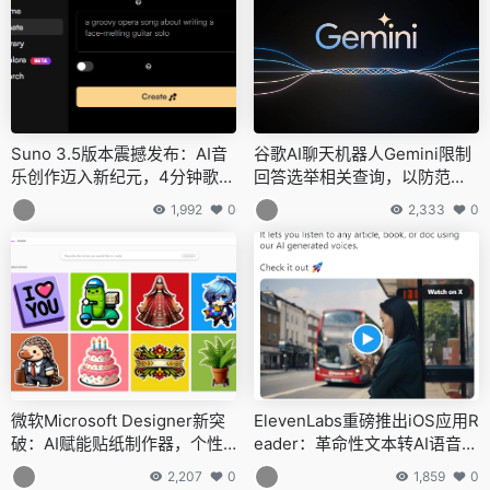
Suno 3.5版本震撼发布：AI音
谷歌AI聊天机器人Gemini限制
乐创作迈入新纪元，4分钟歌曲
回答选举相关查询，以防范误
轻松制作
导信息与假新闻
1,992
0
2,333
0
微软Microsoft Designer新突
ElevenLabs重磅推出iOS应用R
破：AI赋能贴纸制作器，个性
eader：革命性文本转AI语音功
化创意触手可及
能上线
2,207
0
1,859
0