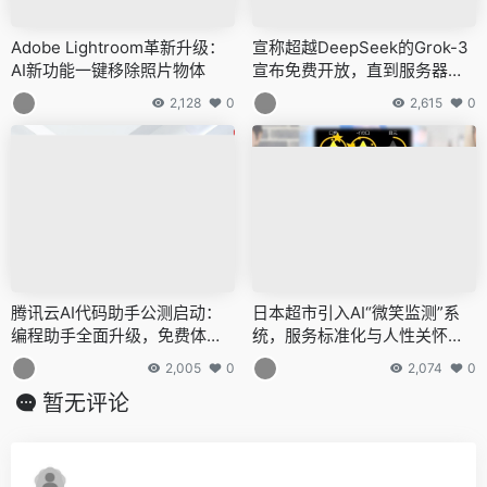
Adobe Lightroom革新升级：
宣称超越DeepSeek的Grok-3
AI新功能一键移除照片物体
宣布免费开放，直到服务器不
堪重负为止
2,128
0
2,615
0
腾讯云AI代码助手公测启动：
日本超市引入AI“微笑监测”系
编程助手全面升级，免费体验
统，服务标准化与人性关怀的
编程新境界
边界探讨
2,005
0
2,074
0
暂无评论