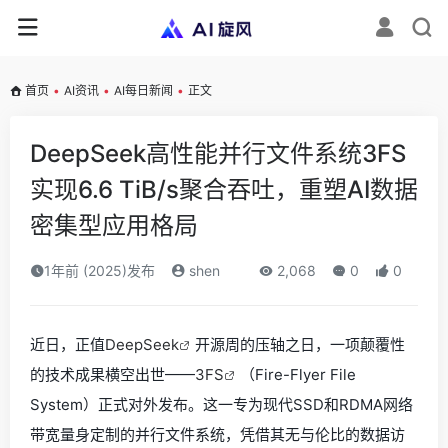
首页
•
AI资讯
•
AI每日新闻
•
正文
DeepSeek高性能并行文件系统3FS
实现6.6 TiB/s聚合吞吐，重塑AI数据
密集型应用格局
1年前 (2025)发布
shen
2,068
0
0
近日，正值
DeepSeek
开源周的压轴之日，一项颠覆性
的技术成果横空出世——
3FS
（Fire-Flyer File
System）正式对外发布。这一专为现代SSD和RDMA网络
带宽量身定制的并行文件系统，凭借其无与伦比的数据访