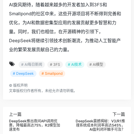
AI旋风期待，随着越来越多的开发者加入到3FS和
Smallpond的社区中来，这些开源项目将不断得到完善和
优化，为AI和数据密集型应用的发展贡献更多智慧和力
量。同时，我们也相信，在开源精神的引领下，
DeepSeek将继续引领技术创新潮流，为推动人工智能产
业的繁荣发展贡献自己的力量。
# AI每日新闻
# 3FS
# AI技术
# AI模型
# DeepSeek
# Smallpond
©
版权声明
文章版权归作者所有，未经允许请勿转载。
上一篇
下一篇
DeepSeek推出夜间API调用优
DeepSeek震撼揭秘：V3/R1推
惠，降幅最高达75%，R2模型加
理系统成本利润率高达545%，
速发布
AI盈利闭环触手可及？