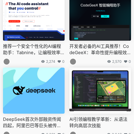
推荐一个安全个性化的AI编程
开发者必备的AI工具推荐！Co
助手：Tabnine，让编程效率
deGeeX：革命性提升编程效
革命性飞跃
率
2,274
0
2,570
0
DeepSeek首次外部融资传闻
AI引领编程教学革新：从语法
四起，阿里巴巴等巨头被传有
转向高层次技能
意加入，DeepSeek官方迅速