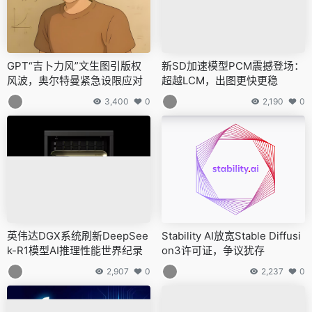
GPT“吉卜力风”文生图引版权
新SD加速模型PCM震撼登场：
风波，奥尔特曼紧急设限应对
超越LCM，出图更快更稳
3,400
0
2,190
0
英伟达DGX系统刷新DeepSee
Stability AI放宽Stable Diffusi
k-R1模型AI推理性能世界纪录
on3许可证，争议犹存
2,907
0
2,237
0