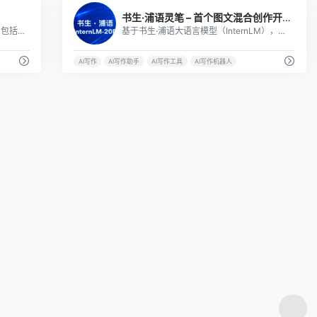
9
4
书生·浦语灵笔 – 首个图文混合创作开源大模型
涵盖工作、学习、生活所需的AI产品，包括小码聊天机器人、小码文书、小言心语、心语屋等。
基于书生·浦语大语言模型（InternLM），具备图文并茂文章的「一键生成」能力，接受视觉和语言模态输入，在图文对话方面表现十分优秀。
AI写作
AI写作助手
AI写作工具
AI写作机器人