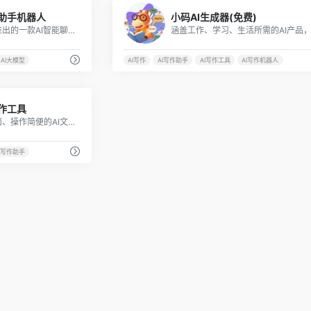
10
天助手机器人
小码AI生成器(免费)
小悟空是字节跳动公司推出的一款AI智能聊天助手机器人，内置了多种AI工具，可以帮助你完成各种任务，例如查询天气、看新闻等。
AI大模型
AI写作
AI写作助手
AI写作工具
AI写作机器人
18
写作工具
搭画快写是一个功能全面、操作简便的AI文字生成工具，不论是对于提高写作效率还是优化文本质量，都有很好的效果。
I写作助手