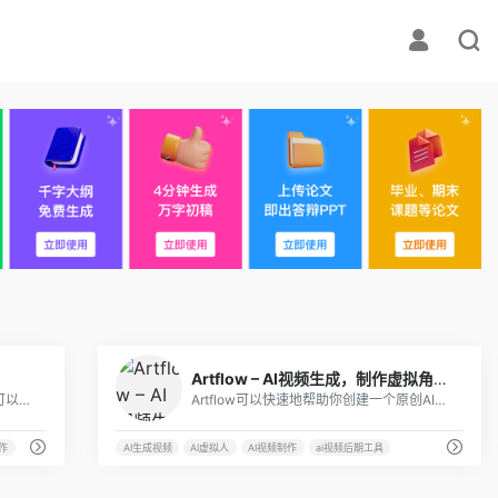
7
5
Artflow – AI视频生成，制作虚拟角色动画
Visla是一个强大的视频生成工具，它可以根据用户需求，从公共库存影片中AI生成短视频。
Artflow可以快速地帮助你创建一个原创AI角色，去制作一个独特的动画故事。
制作
AI生成视频
AI虚拟人
AI视频制作
ai视频后期工具