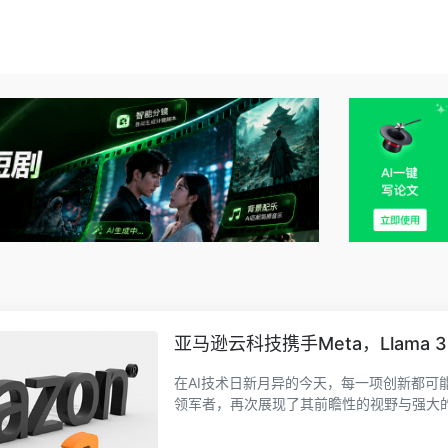
亚马逊云科技携手Meta，Llama 3
在AI技术日新月异的今天，每一项创新都
领军者，再次展现了其前瞻性的视野与强大的技