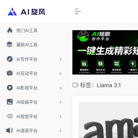
热门AI工具
最新AI工具
AI写作平台
AI互动平台
标签：Llama 3.1
AI影视平台
AI绘画平台
AI视觉平台
AI语音平台