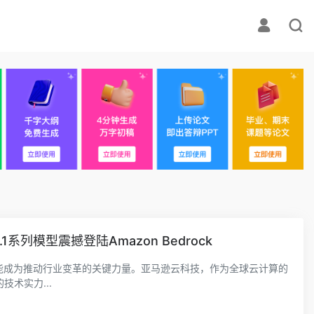
.1系列模型震撼登陆Amazon Bedrock
可能成为推动行业变革的关键力量。亚马逊云科技，作为全球云计算的
术实力...