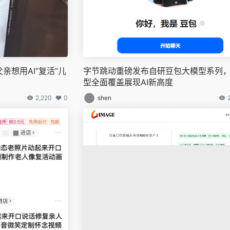
亲想用AI“复活”儿
字节跳动重磅发布自研豆包大模型系列
型全面覆盖展现AI新高度
2,220
0
shen