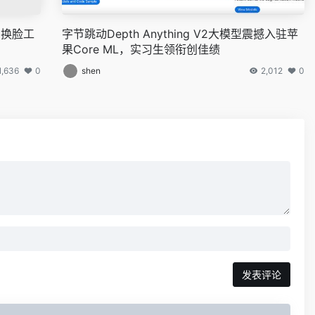
I换脸工
字节跳动Depth Anything V2大模型震撼入驻苹
果Core ML，实习生领衔创佳绩
1,636
0
shen
2,012
0
发表评论