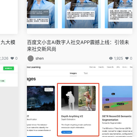
，九大模
百度文小言AI数字人社交APP震撼上线：引领未
来社交新风尚
2,326
0
shen
1,925
0