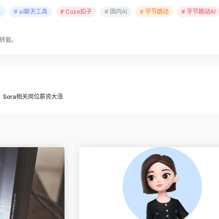
人
# ai聊天工具
# Coze扣子
# 国内AI
# 字节跳动
# 字节跳动AI
转载。
！Sora相关岗位薪资大涨