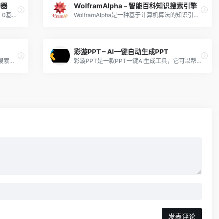
神器
WolframAlpha – 智能百科知识搜索引擎
全网性能卓越的长文本AI绘画转视频神器，0基础小白也能轻松上手，快速实现从文案到视频的制作，故事、小说、漫画、寓言、哲理文、治愈文推文一站式生成。
WolframAlpha是一种基于计算机算法的知识引擎，能够回答多种多样的数学问题，以及科学、技术、工程、数学、物理、化学、历史、地理等各个领域的知识。
彩漩PPT – AI一键自动生成PPT
Komo Search是一个由AI驱动的人工智能搜索引擎，访问速度快，支持实时联网，注重保护用户隐私，浏览界面无广告。
彩漩PPT是一款PPT一键AI生成工具，它可以帮助用户一键生成PPT文稿。
发表评论