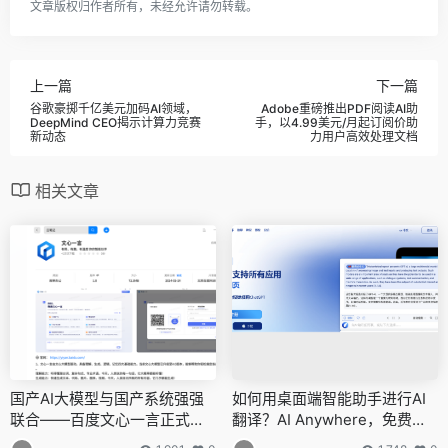
文章版权归作者所有，未经允许请勿转载。
上一篇
下一篇
谷歌豪掷千亿美元加码AI领域，
Adobe重磅推出PDF阅读AI助
DeepMind CEO揭示计算力竞赛
手，以4.99美元/月起订阅价助
新动态
力用户高效处理文档
相关文章
国产AI大模型与国产系统强强
如何用桌面端智能助手进行AI
联合——百度文心一言正式上
翻译？AI Anywhere，免费在
架统信应用商店
线智能翻译