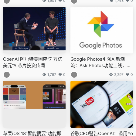
1,901
0
1,748
0
OpenAI 阿尔特曼回应“7 万亿
Google Photos引领AI新潮
美元”AI芯片投资传闻
流：Ask Photos功能上线，让
搜索照片和视频更“能说会道”
1,797
0
2,297
0
苹果iOS 18“智能摘要”功能即
谷歌CEO警告OpenAI：滥用Yo