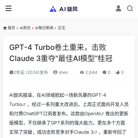
首页
•
AI资讯
•
AI每日新闻
•
正文
GPT-4 Turbo卷土重来，击败
Claude 3重夺“最佳AI模型”桂冠
2年前 (2024)发布
shen
2,644
0
0
AI旋风报道，在AI领域掀起一场新风暴的
GPT-4
Turbo
，经过一系列重大改进后，上周正式面向开发人员
和付费ChatGPT订阅者发布。这款由
OpenAI
推出的更新
版模型，不仅继承了GPT系列的强大能力，更在多个方面
实现了突破，成功击败竞争对手
Claude 3
，重新夺回了