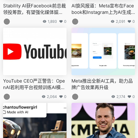
Stability AI获Facebook前总裁
AI旋风报道：Meta宣布在Face
领投筹款，有望强化媒体娱乐
book和Instagram上为AI生成
行业合作
内容打上标签
1,893
0
2,091
0
YouTube CEO严正警告：Ope
Meta推出全新AI工具，助力品
nAI若利用平台视频训练AI模型
牌广告效果再升级
将违规
2,064
0
2,174
0