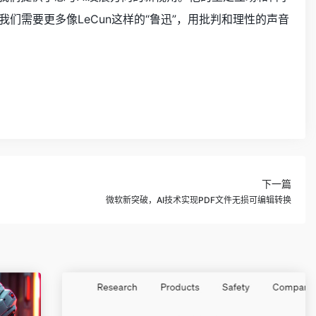
们需要更多像LeCun这样的“鲁迅”，用批判和理性的声音
下一篇
微软新突破，AI技术实现PDF文件无损可编辑转换