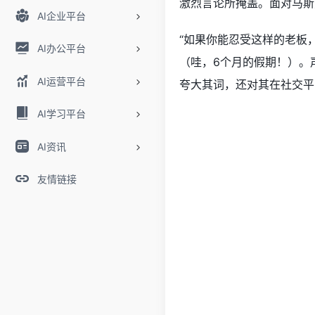
激烈言论所掩盖。面对马斯
AI企业平台
“如果你能忍受这样的老板
AI办公平台
（哇，6个月的假期！）。声
AI运营平台
夸大其词，还对其在社交平
AI学习平台
AI资讯
友情链接