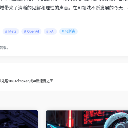
域带来了清晰的见解和理性的声音。在AI领域不断发展的今天，我
# Meta
# OpenAI
# xAI
# 马斯克
转载。
秒处理1084个token成AI新速度之王