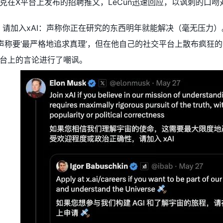
克在X平台上发布的招聘推文，LeCun迅速回应，以讽刺的口
，请加入xAI：声称你正在研究的东西明年就能解决（毫无压力
称要‘最严格地追求真理’，但在他自己的社交平台上散布疯狂的阴
台上的言论进行了嘲讽。