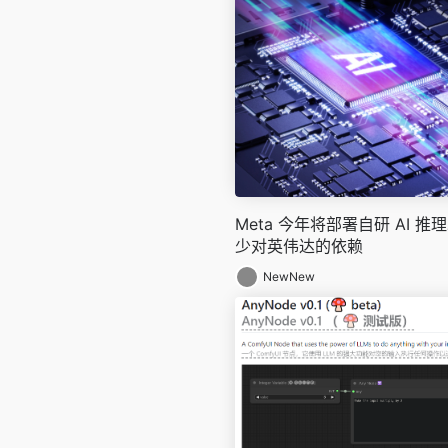
Meta 今年将部署自研 AI 推理
少对英伟达的依赖
NewNew