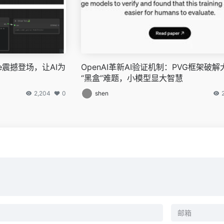
de震撼登场，让AI为
OpenAI革新AI验证机制：PVG框架破
“黑盒”难题，小模型显大智慧
2,204
0
shen