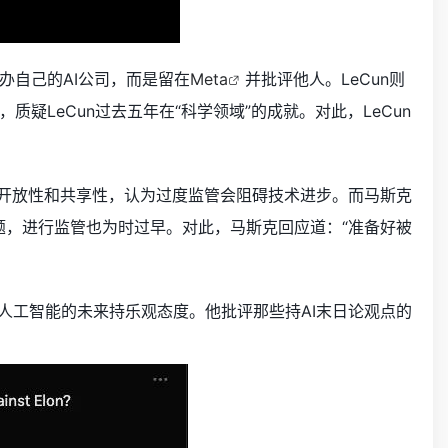
创办自己的AI公司，而是留在
Meta
并批评他人。LeCun则
LeCun过去五年在“科学领域”的成就。对此，LeCun
AI的开放性和共享性，认为过度监管会阻碍技术进步。而马斯克
险问题，进行监管也为时过早。对此，马斯克回应道：“准备好被
和人工智能的未来持乐观态度。他批评那些持AI末日论观点的