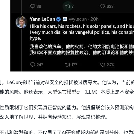
化时，LeCun指出当前对AI安全的担忧被过度夸大。他认为，当
能的风险。他还表示，
大型语言模型
（LLM）本质上是不安
回归性质限制了它们实现真正智能的能力。他提倡联合嵌入预测架构（
深入地了解世界，并拥有经验知识，展现常识推理。
直言不讳和激烈辩论，不仅展示了AI研究领域内部的深刻分歧，也