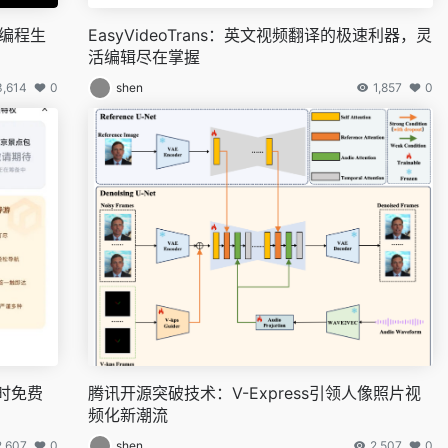
能编程生
EasyVideoTrans：英文视频翻译的极速利器，灵
活编辑尽在掌握
3,614
0
shen
1,857
0
时免费
腾讯开源突破技术：V-Express引领人像照片视
频化新潮流
2,607
0
shen
2,507
0