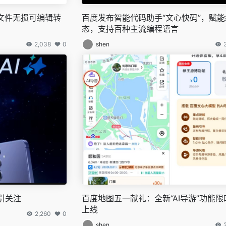
F文件无损可编辑转
百度发布智能代码助手“文心快码”，赋
态，支持百种主流编程语言
2,038
0
shen
引关注
百度地图五一献礼：全新“AI导游”功能限
上线
2,260
0
shen