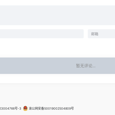
暂无评论...
23004766号-3
渝公网安备50019002504809号