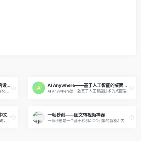
AlphaDraw筑绘通——专业的AI建筑设计工具
AI Anywhere——基于人工智能的桌面端智能助手
AlphaDraw筑绘通通过强大的AI功能和多样化的特点，为建筑工程领域的设计师和工程师提供了一个智能化、高效准确的设计平台。
AI Anywhere是一款基于人工智能技术的桌面端智能助手，旨在为广大的用户提供高效便捷的AI助手服务，可以支持翻译、润色、解释选中的文本等功能。
DocsGPT——开源论文神器，支持中文可本地部署
一帧秒创——图文转视频神器
DocsGPT开源论文神器支持多类型文档查询，支持中文可本地部署。
一帧秒创是一个基于秒创AIGC引擎的智能AI内容生成平台，提供包括文字续写、文字转语音、文生图、图文转视频等创作服务。