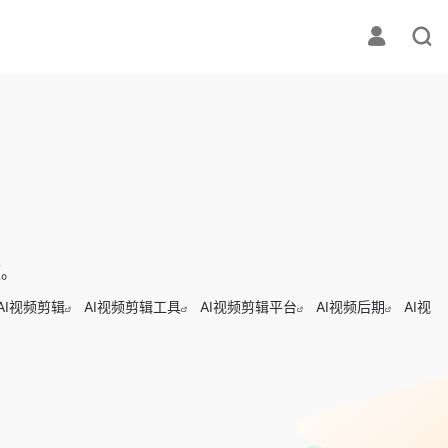
频。
AI视频剪辑
AI视频剪辑工具
AI视频剪辑平台
AI视频后期
AI视