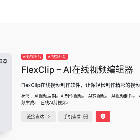
AI影视平台
AI视频后期
FlexClip – AI在线视频编辑器
FlexClip在线视频制作软件，让你轻松制作精彩的视
标签：
AI视频后期
AI制作视频
AI剪视频
AI视频制作
频生成
在线AI剪视频
链接直达
手机查看