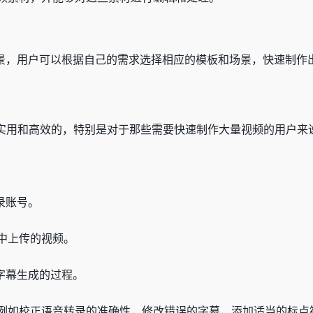
板和场景，用户可以根据自己的需求选择相应的模板和场景，快速制
实用和高效的，特别是对于那些需要快速制作大量视频的用户来
登录账号。
中上传的视频。
别和字幕生成的过程。
例如校正语音转录的准确性，修改错误的字幕，添加适当的标点