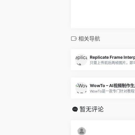
相关导航
WowTo – AI视频制作
暂无评论