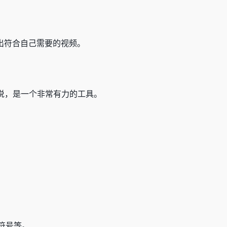
作出符合自己需要的视频。
说，是一个非常有力的工具。
符号等。