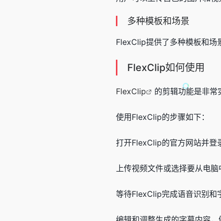
多种模板和场景
FlexClip提供了多种模
FlexClip如何使用
FlexClip
的剪辑功能是非常
使用FlexClip的步骤如下：
打开FlexClip的官方网站并
上传视频文件或选择要从电脑
等待FlexClip完成语音识
编辑和调整生成的字幕内容，