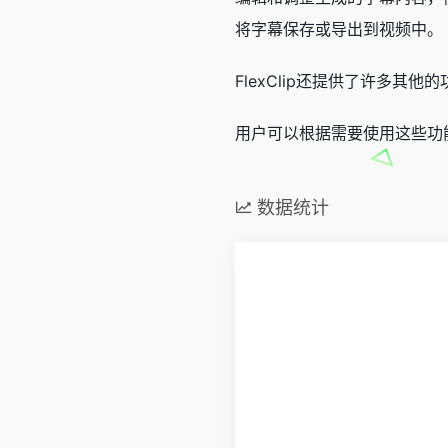
将字幕保存或导出到视频中。
FlexClip还提供了许多
用户可以根据需要使用这些功能
数据统计