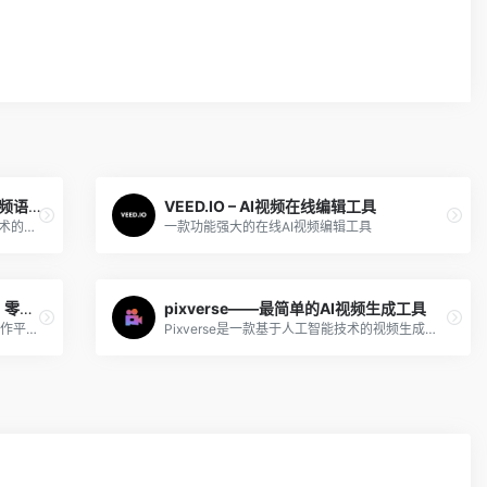
鬼手剪辑GhostCut——自动翻译视频语音工具
VEED.IO – AI视频在线编辑工具
鬼手剪辑GhostCut是一款基于人工智能技术的视频剪辑软件，其强大的去字幕、翻译和智能视频拆解等功能使其成为市场上受欢迎的视频编辑工具之一。
一款功能强大的在线AI视频编辑工具
Animaker ai —— AI在线生成动画，零基础上手
pixverse——最简单的AI视频生成工具
Animaker AI是一款基于云端的在线动画制作平台，它使用AI技术帮助用户轻松创建各种类型的动画作品，包括2D动画、白板动画、视频介绍等。该工具以用户为中心，注重易用性和创新性，让没有动画制作经验的人也能快速制作出精美的动画作品。
Pixverse是一款基于人工智能技术的视频生成工具，它具有操作简单、生成速度快等优点，能够让用户轻松地创建出高质量的短视频。