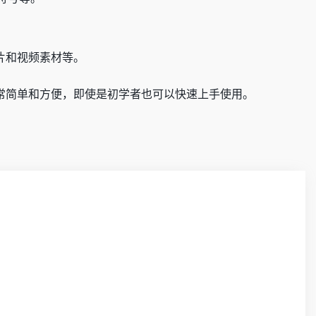
图片和视频素材等。
非常简单和方便，即使是初学者也可以快速上手使用。