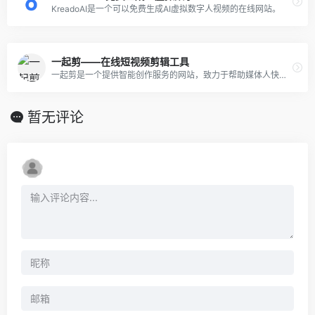
KreadoAI是一个可以免费生成AI虚拟数字人视频的在线网站。
一起剪——在线短视频剪辑工具
一起剪是一个提供智能创作服务的网站，致力于帮助媒体人快速生成高质量的视频内容。该网站提供了多种创作服务，包括AI写作脚本、图文成片、一键发布等。
暂无评论