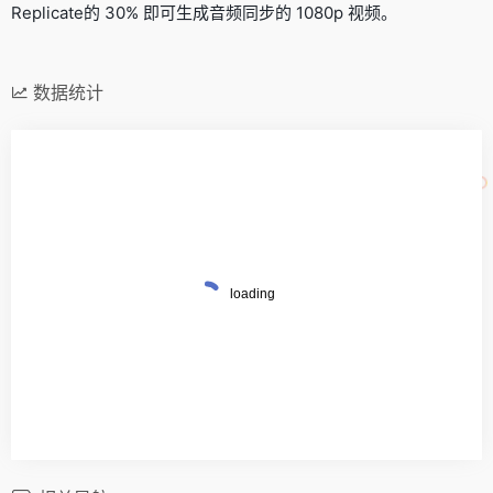
Replicate的 30% 即可生成音频同步的 1080p 视频。
数据统计