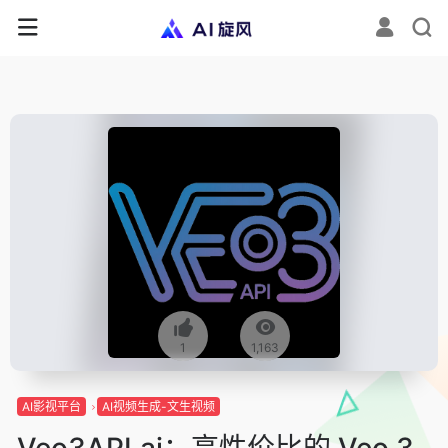
1
1,163
AI影视平台
AI视频生成-文生视频
Veo3API.ai：高性价比的 Veo 3