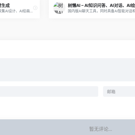
材生成
树懒AI – AI知识问答、AI对话、AI
稿定AI是稿定设计推出的一款集AI设计、AI绘画网站、AI文案写作、AI商品合成、AI场景、AI素材生成于一体的AI工具。
暂无评论...