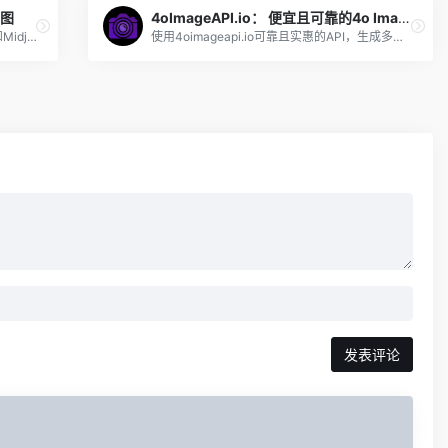
绘图
4oImageAPI.io： 便宜且可靠的4o Image API（最新发布）
国内版AI聊天工具，同时具备AI智能对话和Midjourney绘画功能，可一键生成想要的内容。
使用4oimageapi.io可靠且实惠的API，生成多用途、高质量的图像，且具备优秀的文本渲染能力和角色一致性。
发表评论